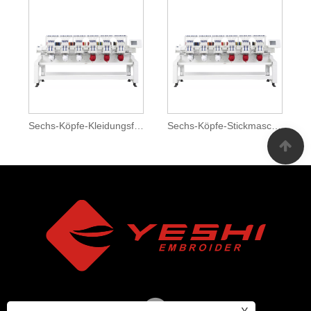
Sechs-Köpfe-Kleidungsfunktion
Sechs-Köpfe-Stickmaschine zu verkaufen