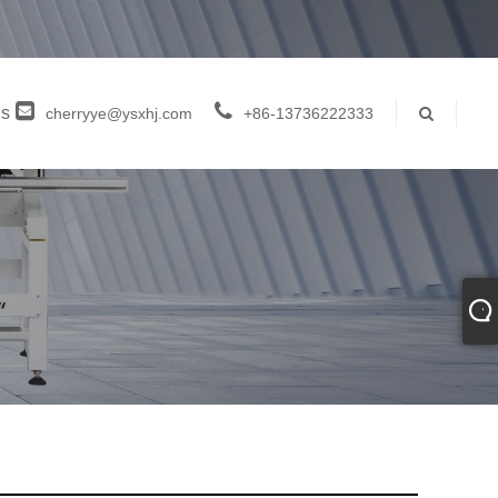
ns
cherryye@ysxhj.com
+86-13736222333