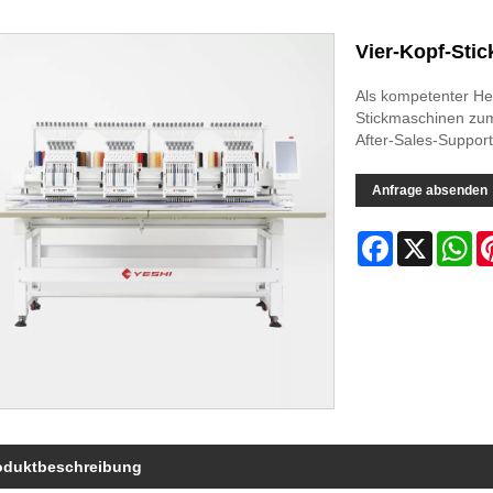
Vier-Kopf-Sti
Als kompetenter Her
Stickmaschinen zum
After-Sales-Support
Anfrage absenden
Facebook
X
Wh
oduktbeschreibung