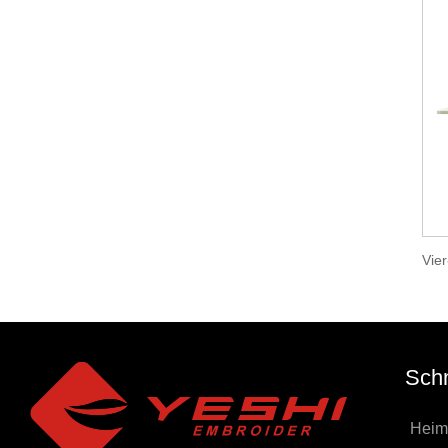
Schn
Heim