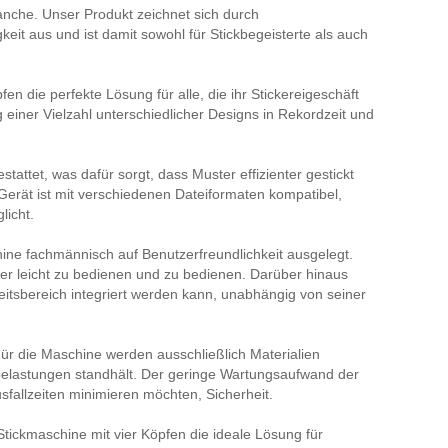
anche. Unser Produkt zeichnet sich durch
keit aus und ist damit sowohl für Stickbegeisterte als auch
n die perfekte Lösung für alle, die ihr Stickereigeschäft
g einer Vielzahl unterschiedlicher Designs in Rekordzeit und
attet, was dafür sorgt, dass Muster effizienter gestickt
erät ist mit verschiedenen Dateiformaten kompatibel,
licht.
ine fachmännisch auf Benutzerfreundlichkeit ausgelegt.
ger leicht zu bedienen und zu bedienen. Darüber hinaus
eitsbereich integriert werden kann, unabhängig von seiner
Für die Maschine werden ausschließlich Materialien
sbelastungen standhält. Der geringe Wartungsaufwand der
fallzeiten minimieren möchten, Sicherheit.
ickmaschine mit vier Köpfen die ideale Lösung für