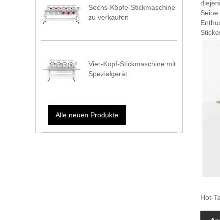
diejen
Sechs-Köpfe-Stickmaschine
Seine 
zu verkaufen
Enthu
Sticke
Vier-Kopf-Stickmaschine mit
Spezialgerät
Alle neuen Produkte
Hot-Ta