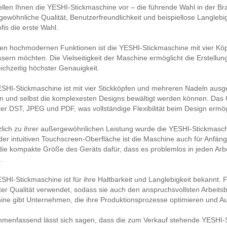
ellen Ihnen die YESHI-Stickmaschine vor – die führende Wahl in der Br
ewöhnliche Qualität, Benutzerfreundlichkeit und beispiellose Langlebig
ofis die erste Wahl.
ren hochmodernen Funktionen ist die YESHI-Stickmaschine mit vier Köpfe
sern möchten. Die Vielseitigkeit der Maschine ermöglicht die Erstellun
eichzeitig höchster Genauigkeit.
SHI-Stickmaschine ist mit vier Stickköpfen und mehreren Nadeln ausgest
 und selbst die komplexesten Designs bewältigt werden können. Das G
er DST, JPEG und PDF, was vollständige Flexibilität beim Design ermög
lich zu ihrer außergewöhnlichen Leistung wurde die YESHI-Stickmasch
er intuitiven Touchscreen-Oberfläche ist die Maschine auch für Anfän
die kompakte Größe des Geräts dafür, dass es problemlos in jeden Arb
.
SHI-Stickmaschine ist für ihre Haltbarkeit und Langlebigkeit bekannt. 
er Qualität verwendet, sodass sie auch den anspruchsvollsten Arbeit
ne gibt Unternehmen, die ihre Produktionsprozesse optimieren und Aus
menfassend lässt sich sagen, dass die zum Verkauf stehende YESHI-St