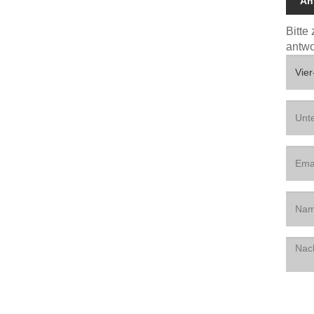
An
Bitte
antwo