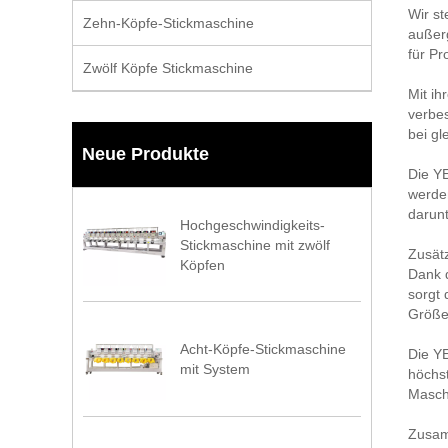
Wir st
Zehn-Köpfe-Stickmaschine
außerg
für Pr
Zwölf Köpfe Stickmaschine
Mit ih
verbes
bei gl
Neue Produkte
Die YE
werden
darunt
Hochgeschwindigkeits-
Stickmaschine mit zwölf
Zusätz
Köpfen
Dank d
sorgt 
Größe
Acht-Köpfe-Stickmaschine
Die YE
mit System
höchst
Maschi
Zusam